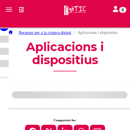
Toggle nav
Toggle navigation
0
Recursos per a la criança digital
Aplicacions i dispositius
Aplicacions i
dispositius
Comparteix-ho: