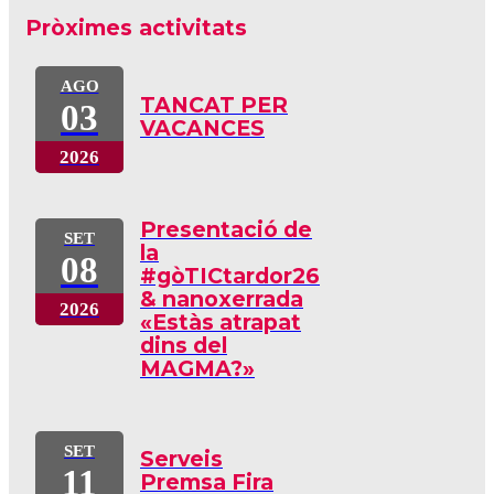
Pròximes activitats
AGO
TANCAT PER
03
VACANCES
2026
Presentació de
SET
la
08
#gòTICtardor26
& nanoxerrada
2026
«Estàs atrapat
dins del
MAGMA?»
SET
Serveis
11
Premsa Fira