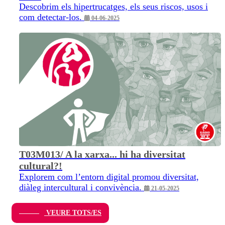
Descobrim els hipertrucatges, els seus riscos, usos i
com detectar-los.
04-06-2025
T03M013/ A la xarxa... hi ha diversitat
cultural?!
Explorem com l’entorn digital promou diversitat,
diàleg intercultural i convivència.
21-05-2025
VEURE TOTS/ES