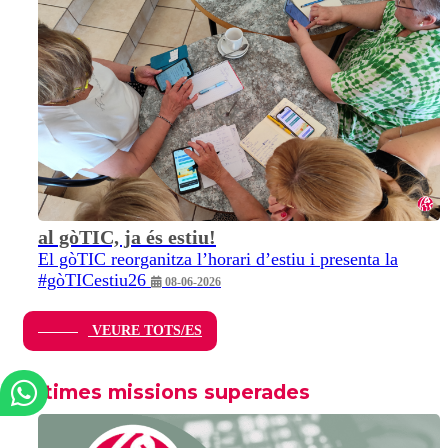
al gòTIC, ja és estiu!
El gòTIC reorganitza l’horari d’estiu i presenta la
#gòTICestiu26
08-06-2026
VEURE TOTS/ES
Últimes missions superades