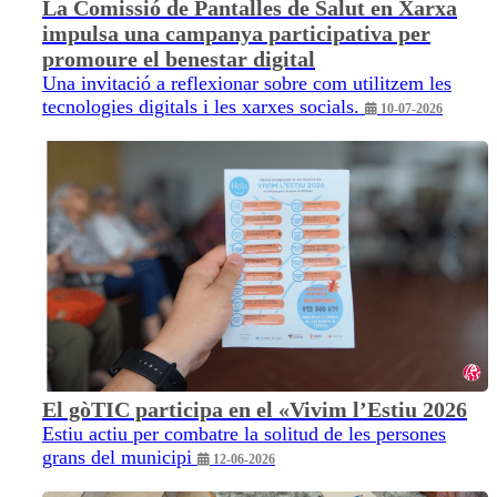
La Comissió de Pantalles de Salut en Xarxa
impulsa una campanya participativa per
promoure el benestar digital
Una invitació a reflexionar sobre com utilitzem les
tecnologies digitals i les xarxes socials.
10-07-2026
El gòTIC participa en el «Vivim l’Estiu 2026
Estiu actiu per combatre la solitud de les persones
grans del municipi
12-06-2026