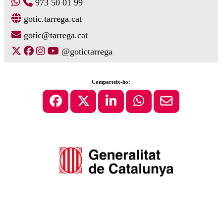
973 50 01 99
gotic.tarrega.cat
gotic@tarrega.cat
@gotictarrega
Comparteix-ho: