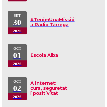
SET
#TenimUnaMissió
30
a Ràdio Tàrrega
2026
OCT
01
Escola Alba
2026
OCT
A internet:
02
cura, seguretat
i positivitat
2026