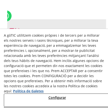
A gòTIC utilitzem cookies pròpies i de tercers per a millorar
els nostres serveis i raons tècniques, per a millorar la teva
experiència de navegació, per a emmagatzemar les teves
preferències i, opcionalment, per a mostrar-te publicitat
relacionada amb les teves preferències mitjançant l'anàlisi
gòTIC Ajuntament de Tàrrega
dels teus hàbits de navegació. Hem inclòs algunes opcions de
configuració que et permeten dir-nos exactament les cookies
Carrer del Segle XX, 2, 2on
que prefereixes i les que no. Prem ACCEPTAR per a consentir
25300
Tàrrega(Lleida)
totes les cookies. Prem CONFIGURACIÓ per a decidir les
+34 973 50 01 99
opcions que prefereixes. Per a obtenir més informació sobre
gotic@tarrega.cat
les nostres cookies accedeix a la nostra Política de cookies
aquí:
Política de Galetes
Avís Legal
Configurar
Política Cookies
Política de Privacidad