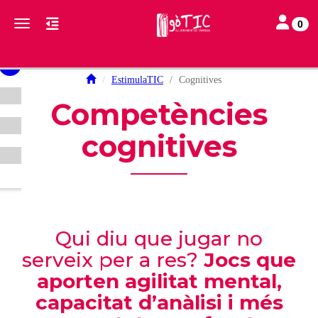
Toggle nav
Toggle navigation
0
EstimulaTIC
Cognitives
Competències
cognitives
Qui diu que jugar no
serveix per a res?
Jocs que
aporten agilitat mental,
capacitat d’anàlisi i més