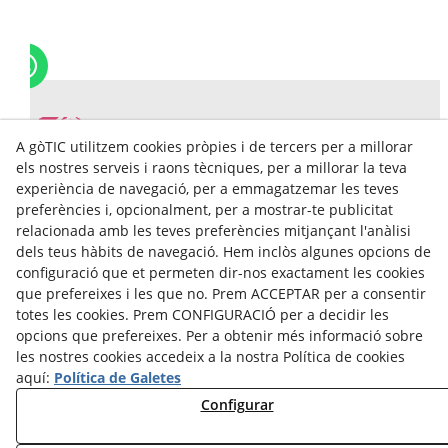
A gòTIC utilitzem cookies pròpies i de tercers per a millorar
els nostres serveis i raons tècniques, per a millorar la teva
experiència de navegació, per a emmagatzemar les teves
preferències i, opcionalment, per a mostrar-te publicitat
relacionada amb les teves preferències mitjançant l'anàlisi
gòTIC Ajuntament de Tàrrega
dels teus hàbits de navegació. Hem inclòs algunes opcions de
configuració que et permeten dir-nos exactament les cookies
Carrer del Segle XX, 2, 2on
que prefereixes i les que no. Prem ACCEPTAR per a consentir
25300
Tàrrega(Lleida)
totes les cookies. Prem CONFIGURACIÓ per a decidir les
+34 973 50 01 99
opcions que prefereixes. Per a obtenir més informació sobre
gotic@tarrega.cat
les nostres cookies accedeix a la nostra Política de cookies
aquí:
Política de Galetes
Avís Legal
Configurar
Política Cookies
Política de Privacidad