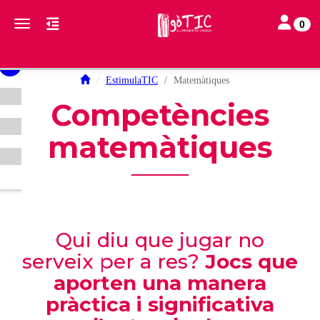
Toggle nav
Toggle navigation
0
EstimulaTIC
Matemàtiques
Competències
matemàtiques
Qui diu que jugar no
serveix per a res?
Jocs que
aporten una manera
pràctica i significativa