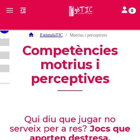
Toggle nav
Toggle navigation
0
EstimulaTIC
Motrius i perceptives
Competències
motrius i
perceptives
Qui diu que jugar no
serveix per a res?
Jocs que
aporten destresa,