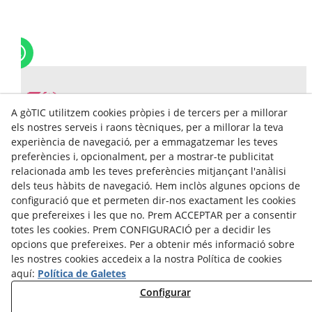
A gòTIC utilitzem cookies pròpies i de tercers per a millorar
els nostres serveis i raons tècniques, per a millorar la teva
experiència de navegació, per a emmagatzemar les teves
preferències i, opcionalment, per a mostrar-te publicitat
relacionada amb les teves preferències mitjançant l'anàlisi
gòTIC Ajuntament de Tàrrega
dels teus hàbits de navegació. Hem inclòs algunes opcions de
configuració que et permeten dir-nos exactament les cookies
Carrer del Segle XX, 2, 2on
que prefereixes i les que no. Prem ACCEPTAR per a consentir
25300
Tàrrega(Lleida)
totes les cookies. Prem CONFIGURACIÓ per a decidir les
+34 973 50 01 99
opcions que prefereixes. Per a obtenir més informació sobre
gotic@tarrega.cat
les nostres cookies accedeix a la nostra Política de cookies
aquí:
Política de Galetes
Avís Legal
Configurar
Política Cookies
Política de Privacidad