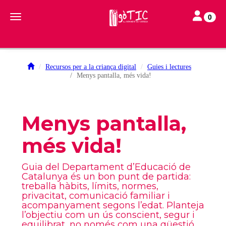
Toggle navi
Toggle navigation
0
Recursos per a la criança digital
Guies i lectures
Menys pantalla, més vida!
Menys pantalla,
més vida!
Guia del Departament d’Educació de
Catalunya és un bon punt de partida:
treballa hàbits, límits, normes,
privacitat, comunicació familiar i
acompanyament segons l’edat. Planteja
l’objectiu com un ús conscient, segur i
equilibrat, no només com una qüestió