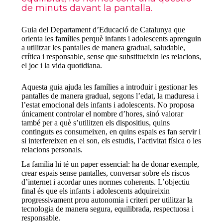
de minuts davant la pantalla.
Guia del Departament d’Educació de Catalunya que
orienta les famílies perquè infants i adolescents aprenguin
a utilitzar les pantalles de manera gradual, saludable,
crítica i responsable, sense que substitueixin les relacions,
el joc i la vida quotidiana.
Aquesta guia ajuda les famílies a introduir i gestionar les
pantalles de manera gradual, segons l’edat, la maduresa i
l’estat emocional dels infants i adolescents. No proposa
únicament controlar el nombre d’hores, sinó valorar
també per a què s’utilitzen els dispositius, quins
continguts es consumeixen, en quins espais es fan servir i
si interfereixen en el son, els estudis, l’activitat física o les
relacions personals.
La família hi té un paper essencial: ha de donar exemple,
crear espais sense pantalles, conversar sobre els riscos
d’internet i acordar unes normes coherents. L’objectiu
final és que els infants i adolescents adquireixin
progressivament prou autonomia i criteri per utilitzar la
tecnologia de manera segura, equilibrada, respectuosa i
responsable.