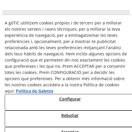
A gòTIC utilitzem cookies pròpies i de tercers per a millorar
els nostres serveis i raons tècniques, per a millorar la teva
experiència de navegació, per a emmagatzemar les teves
preferències i, opcionalment, per a mostrar-te publicitat
relacionada amb les teves preferències mitjançant l'anàlisi
dels teus hàbits de navegació. Hem inclòs algunes opcions de
gòTIC Ajuntament de Tàrrega
configuració que et permeten dir-nos exactament les cookies
que prefereixes i les que no. Prem ACCEPTAR per a consentir
Carrer del Segle XX, 2, 2on
totes les cookies. Prem CONFIGURACIÓ per a decidir les
25300
Tàrrega(Lleida)
opcions que prefereixes. Per a obtenir més informació sobre
+34 973 50 01 99
les nostres cookies accedeix a la nostra Política de cookies
gotic@tarrega.cat
aquí:
Política de Galetes
Configurar
Avís Legal
Política Cookies
Política de Privacidad
Rebutjar
© 08/2026 gòTIC Ajuntament de Tàrrega - Tots els drets
Acceptar
reservats.