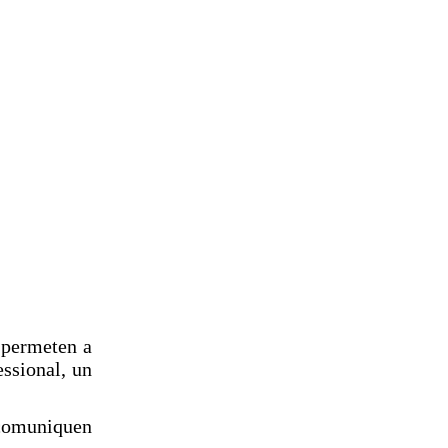
 permeten a
essional, un
 comuniquen