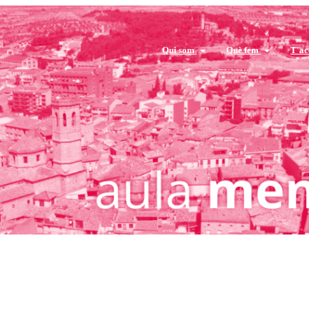
Qui som
Què fem
T'a