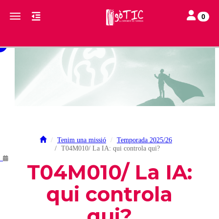
Toggle navi
Toggle navigation
0
Tenim una missió
Temporada 2025/26
T04M010/ La IA: qui controla qui?
.
T04M010/ La IA:
qui controla
qui?