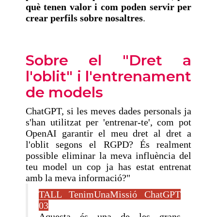
què tenen valor i com poden servir per
crear perfils sobre nosaltres
.
Sobre el "Dret a
l'oblit" i l'entrenament
de models
ChatGPT, si les meves dades personals ja
s'han utilitzat per 'entrenar-te', com pot
OpenAI garantir el meu dret al dret a
l'oblit segons el RGPD? És realment
possible eliminar la meva influència del
teu model un cop ja has estat entrenat
amb la meva informació?"
TALL TenimUnaMissió ChatGPT
03
Aquesta és una de les grans