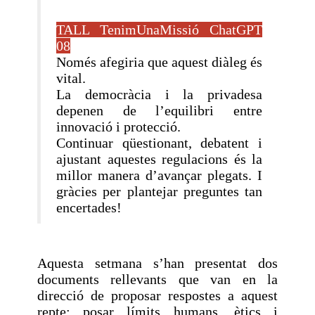
TALL TenimUnaMissió ChatGPT
08
Només afegiria que aquest diàleg és
vital.
La democràcia i la privadesa
depenen de l’equilibri entre
innovació i protecció.
Continuar qüestionant, debatent i
ajustant aquestes regulacions és la
millor manera d’avançar plegats. I
gràcies per plantejar preguntes tan
encertades!
Aquesta setmana s’han presentat dos
documents rellevants que van en la
direcció de proposar respostes a aquest
repte: posar límits humans, ètics i