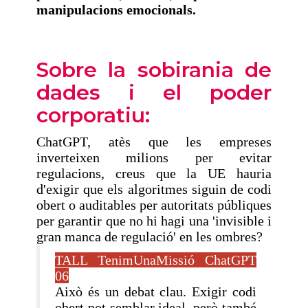
manipulacions emocionals.
Sobre la sobirania de
dades i el poder
corporatiu:
ChatGPT, atès que les empreses
inverteixen milions per evitar
regulacions, creus que la UE hauria
d'exigir que els algoritmes siguin de codi
obert o auditables per autoritats públiques
per garantir que no hi hagi una 'invisible i
gran manca de regulació' en les ombres?
TALL TenimUnaMissió ChatGPT
06
Això és un debat clau. Exigir codi
obert pot semblar ideal, però també