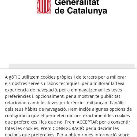
A gòTIC utilitzem cookies pròpies i de tercers per a millorar
els nostres serveis i raons tècniques, per a millorar la teva
experiència de navegació, per a emmagatzemar les teves
preferències i, opcionalment, per a mostrar-te publicitat
relacionada amb les teves preferències mitjançant l'anàlisi
dels teus hàbits de navegació. Hem inclòs algunes opcions de
gòTIC Ajuntament de Tàrrega
configuració que et permeten dir-nos exactament les cookies
que prefereixes i les que no. Prem ACCEPTAR per a consentir
Carrer del Segle XX, 2, 2on
totes les cookies. Prem CONFIGURACIÓ per a decidir les
25300
Tàrrega(Lleida)
opcions que prefereixes. Per a obtenir més informació sobre
+34 973 50 01 99