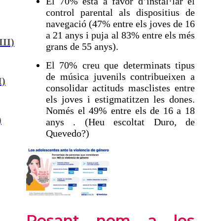
El 70% està a favor d’instal·lar el
control parental als dispositius de
navegació (47% entre els joves de 16
a 21 anys i puja al 83% entre els més
III)
grans de 55 anys).
El 70% creu que determinats tipus
de música juvenils contribueixen a
I)
consolidar actituds masclistes entre
els joves i estigmatitzen les dones.
Només el 49% entre els de 16 a 18
)
anys . (Heu escoltat Duro, de
Quevedo?)
Posant nom a les