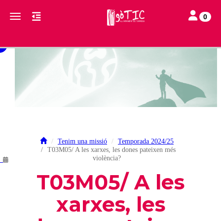
Toggle navi
Toggle navigation
0
Tenim una missió
Temporada 2024/25
T03M05/ A les xarxes, les dones pateixen més
.
violència?
T03M05/ A les
xarxes, les