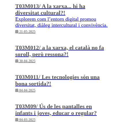
T03M013/ A la xarxa... hi ha
diversitat cultural?!
Explorem com l’entorn digital promou
diversitat, diàleg intercultural i convivència.
21-05-2025
T03M012/ a la xarxa, el català no fa
soroll, però ressona?!
30-04-2025
T03M011/ Les tecnologies són una
bona sortida?!
04-04-2025
T03M09/ Ús de les pantalles en
infants i joves, educar o regular?
04-03-2025