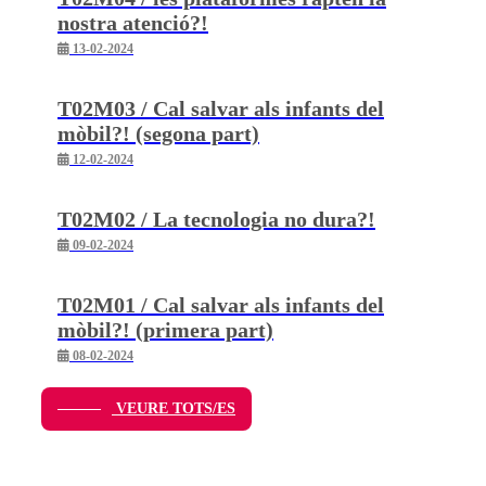
nostra atenció?!
13-02-2024
T02M03 / Cal salvar als infants del
mòbil?! (segona part)
12-02-2024
T02M02 / La tecnologia no dura?!
09-02-2024
T02M01 / Cal salvar als infants del
mòbil?! (primera part)
08-02-2024
VEURE TOTS/ES