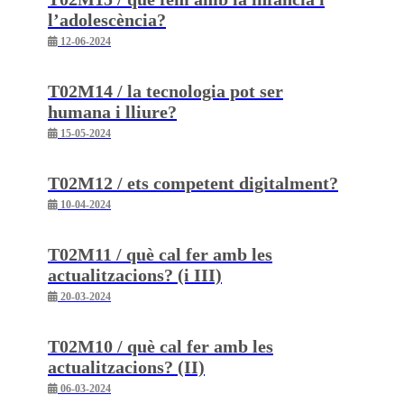
l’adolescència?
12-06-2024
T02M14 / la tecnologia pot ser
humana i lliure?
15-05-2024
T02M12 / ets competent digitalment?
10-04-2024
T02M11 / què cal fer amb les
actualitzacions? (i III)
20-03-2024
T02M10 / què cal fer amb les
actualitzacions? (II)
06-03-2024