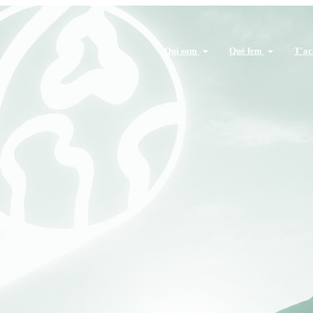
Qui som
Què fem
T'a