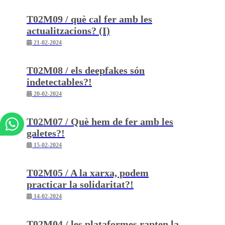
T02M09 / què cal fer amb les
actualitzacions? (I)
21-02-2024
T02M08 / els deepfakes són
indetectables?!
20-02-2024
T02M07 / Què hem de fer amb les
galetes?!
15-02-2024
T02M05 / A la xarxa, podem
practicar la solidaritat?!
14-02-2024
T02M04 / les plataformes rapten la