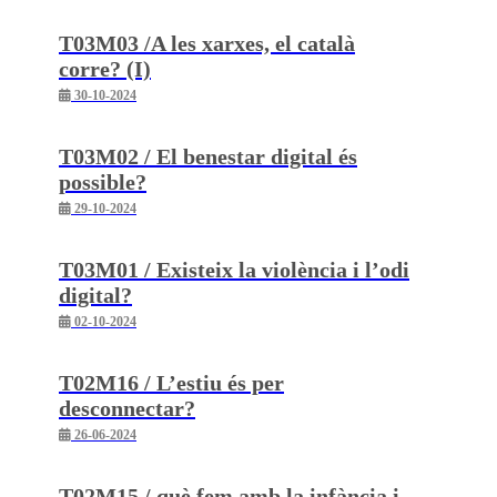
T03M03 /A les xarxes, el català
corre? (I)
30-10-2024
T03M02 / El benestar digital és
possible?
29-10-2024
T03M01 / Existeix la violència i l’odi
digital?
02-10-2024
T02M16 / L’estiu és per
desconnectar?
26-06-2024
T02M15 / què fem amb la infància i