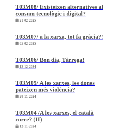
T03M08/ Existeixen alternatives al
consum tecnològic i digital?
21-02-2025
T03M07/ a la xarxa, tot fa gràcia?!
05-02-2025
T03M06/ Bon dia, Tàrrega!
12-12-2024
T03M05/ A les xarxes, les dones
pateixen més violència?
28-11-2024
T03M04 /A les xarxes, el català
corre? (II)
12-11-2024