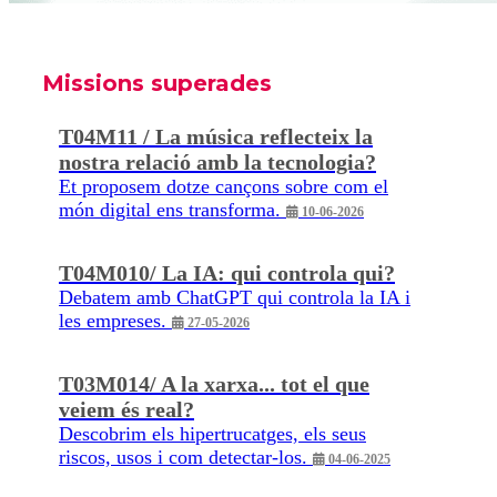
Missions superades
T04M11 / La música reflecteix la
nostra relació amb la tecnologia?
Et proposem dotze cançons sobre com el
món digital ens transforma.
10-06-2026
T04M010/ La IA: qui controla qui?
Debatem amb ChatGPT qui controla la IA i
les empreses.
27-05-2026
T03M014/ A la xarxa... tot el que
veiem és real?
Descobrim els hipertrucatges, els seus
riscos, usos i com detectar-los.
04-06-2025