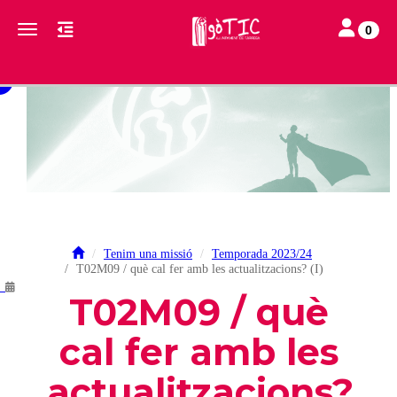
Toggle navi
Toggle navigation
0
Tenim una missió
Temporada 2023/24
T02M09 / què cal fer amb les actualitzacions? (I)
.
T02M09 / què
cal fer amb les
actualitzacions?